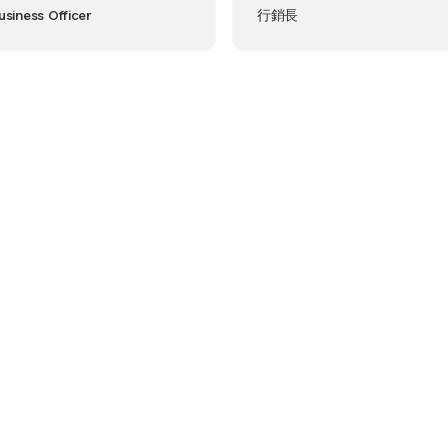
usiness Officer
行銷長