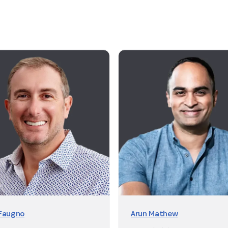
 Faugno
Arun Mathew