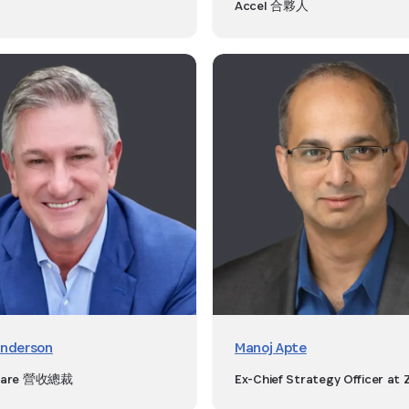
Accel 合夥人
Anderson
Manoj Apte
flare 營收總裁
Ex-Chief Strategy Officer at 