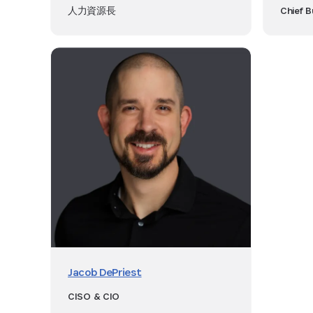
人力資源長
Chief B
Jacob DePriest
CISO & CIO