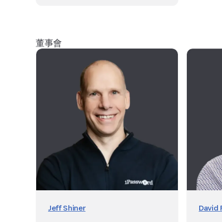
董事會
Jeff Shiner
David