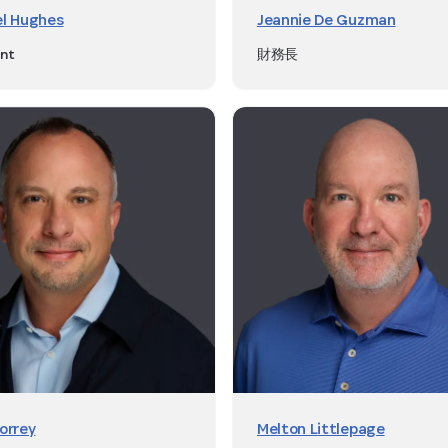
el Hughes
Jeannie De Guzman
ent
財務長
orrey
Melton Littlepage