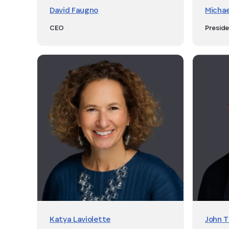
David Faugno
Micha
CEO
Presid
Katya Laviolette
John T