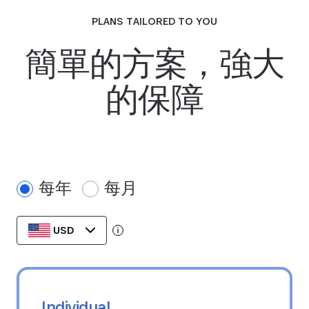
PLANS TAILORED TO YOU
簡單的方案，強大
的保障
每年
每月
USD
Tooltip:
Data stored in your currency's region
Individual