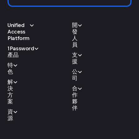
Unified
開
Access
發
Platform
人
員
1Password
產品
支
援
特
色
公
司
解
決
合
方
作
案
夥
伴
資
源