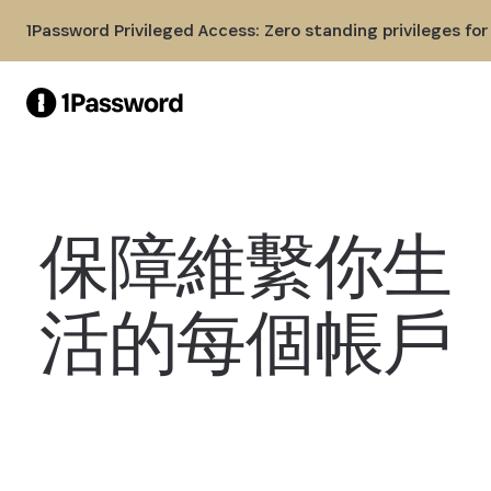
Skip to Main Content
1Password Privileged Access: Zero standing privileges fo
保障維繫你生
活的每個帳戶
比較方案