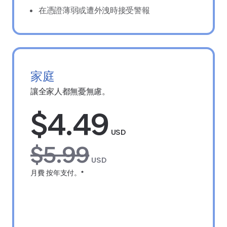
在憑證薄弱或遭外洩時接受警報
家庭
讓全家人都無憂無慮。
$4.49
USD
$5.99
USD
月費 按年支付。*
免費試用 14 天