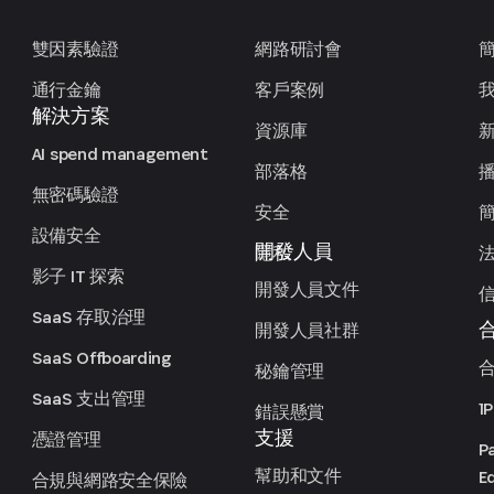
雙因素驗證
網路研討會
通行金鑰
客戶案例
解決方案
資源庫
AI spend management
部落格
無密碼驗證
安全
設備安全
開發人員
隱私
影子 IT 探索
開發人員文件
SaaS 存取治理
開發人員社群
SaaS Offboarding
秘鑰管理
SaaS 支出管理
1
錯誤懸賞
支援
憑證管理
P
幫助和文件
Ed
合規與網路安全保險