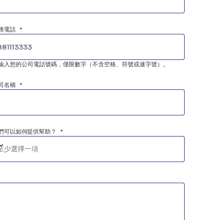
務電話 *
輸入您的公司電話號碼，僅限數字（不含空格、符號或連字號）。
司名稱 *
們可以如何提供幫助？ *
至少選擇一項