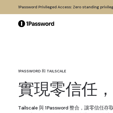
Skip to Main Content
1Password Privileged Access: Zero standing privile
1PASSWORD 和 TAILSCALE
實現零信任
Tailscale 與 1Password 整