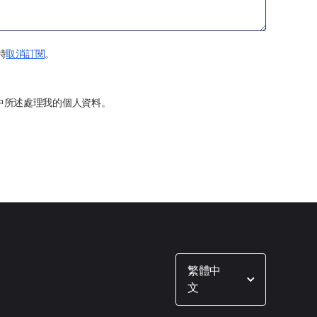
時
取消訂閱
。
中所述處理我的個人資料。
Show options
繁體中
文