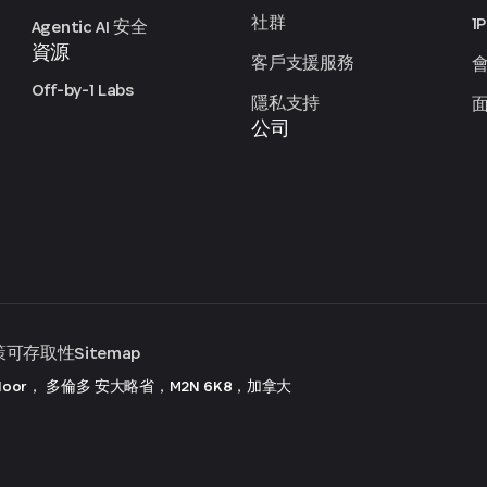
社群
1
Agentic AI 安全
資源
客戶支援服務
Off-by-1 Labs
隱私支持
公司
策
可存取性
Sitemap
 Floor， 多倫多
安大略省，M2N 6K8，加拿大