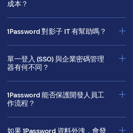
成本？
員工有更多時間提高生產力
1Password 對影子 IT 有幫助嗎？
IT 部門未曾聽聞的應用程式和工具。
單一登入 (SSO) 與企業密碼管理
器有何不同？
66% 的人仍然使用重複的密碼
1Password 能否保護開發人員工
作流程？
1Password Developer
如果 1Password 資料外洩，會發