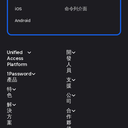
iOS
命令列介面
Android
Unified
開
Access
發
Platform
人
員
1Password
產品
支
援
特
色
公
司
解
決
合
方
作
案
夥