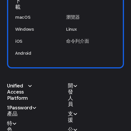
下
載
macOS
瀏覽器
Windows
Linux
iOS
命令列介面
Android
Unified
開
Access
發
Platform
人
員
1Password
產品
支
援
特
色
公