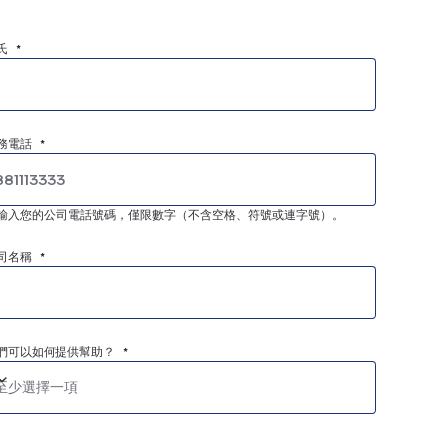
氏 *
務電話 *
輸入您的公司電話號碼，僅限數字（不含空格、符號或連字號）。
司名稱 *
們可以如何提供幫助？ *
至少選擇一項