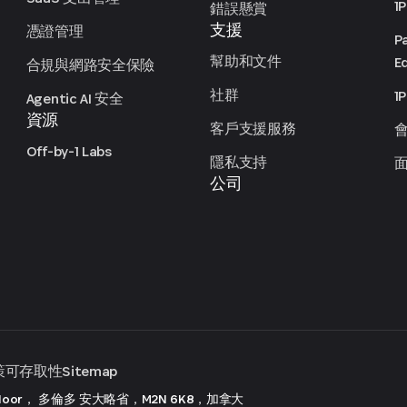
1
錯誤懸賞
支援
憑證管理
P
幫助和文件
Ed
合規與網路安全保險
社群
1
Agentic AI 安全
資源
客戶支援服務
Off-by-1 Labs
隱私支持
公司
策
可存取性
Sitemap
 Floor， 多倫多
安大略省，M2N 6K8，加拿大