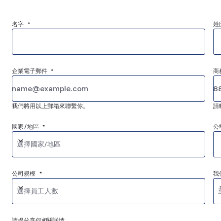
名字 *
姓
企業電子郵件 *
商
我們將用以上郵箱來聯繫你。
請
國家/地區 *
公
選擇國家/地區
公司規模 *
我
選擇員工人數
請提分享何相關詳情