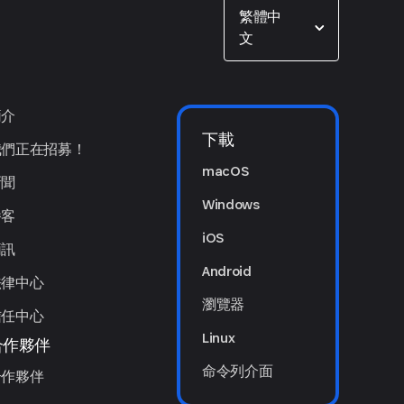
Show options
繁體中
文
簡介
下載
我們正在招募！
macOS
新聞
Windows
播客
iOS
簡訊
Android
法律中心
瀏覽器
信任中心
Linux
合作夥伴
命令列介面
合作夥伴