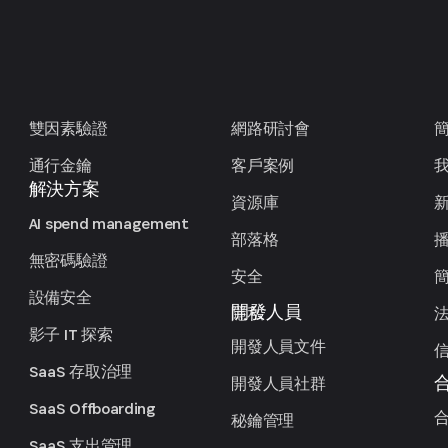
雙因素驗證
網路研討會
通行金鑰
客戶案例
解決方案
資源庫
AI spend management
部落格
無密碼驗證
安全
設備安全
開發人員
隱私
影子 IT 探索
開發人員文件
SaaS 存取治理
開發人員社群
SaaS Offboarding
秘鑰管理
SaaS 支出管理