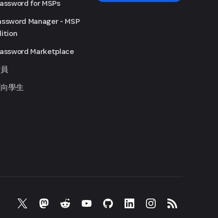
Password for MSPs
assword Manager - MSP
ition
Password Marketplace
會員
面向學生