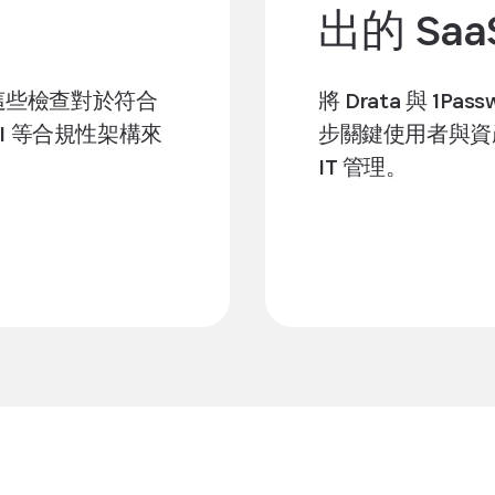
出的 SaaS
這些檢查對於符合
將 Drata 與 1Pa
 PCI 等合規性架構來
步關鍵使用者與資
。
IT 管理。
探索整合