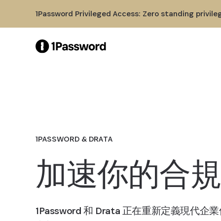
Skip to Main Content
1Password Privileged Access: Zero standing privile
1PASSWORD & DRATA
加速你的合
1Password 和 Drata 正在重新