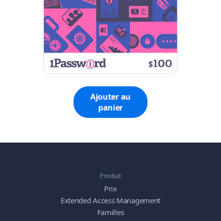
Ajouter au
panier
Produit
Prix
Extended Access Management
Familles