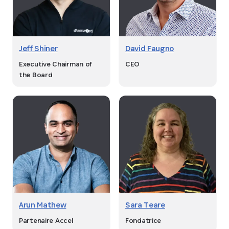
Jeff Shiner
David Faugno
Executive Chairman of
CEO
the Board
Arun Mathew
Sara Teare
Partenaire Accel
Fondatrice