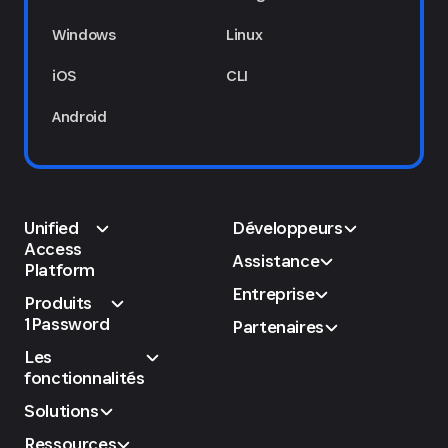
Windows
Linux
iOS
CLI
Android
Unified
Développeurs
Access
Assistance
Platform
Entreprise
Produits
1Password
Partenaires
Les
fonctionnalités
Solutions
Ressources