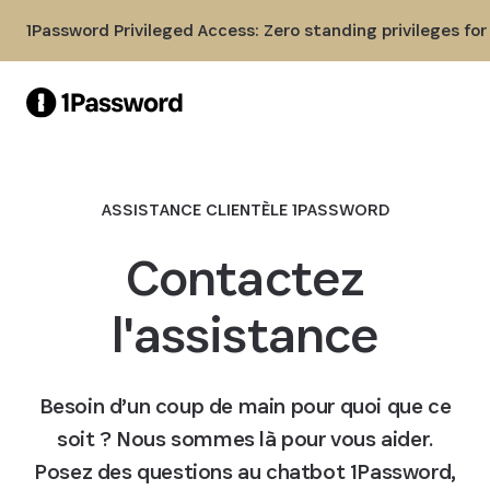
Skip to Main Content
1Password Privileged Access: Zero standing privileges fo
ASSISTANCE CLIENTÈLE 1PASSWORD
Contactez
l'assistance
Besoin d’un coup de main pour quoi que ce
soit ? Nous sommes là pour vous aider.
Posez des questions au chatbot 1Password,