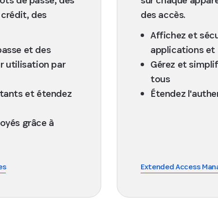
crédit, des
des accès.
Affichez et sécu
passe et des
applications et
 utilisation par
Gérez et simplif
tous
stants et étendez
Étendez l'authen
loyés grâce à
es
Extended Access Ma