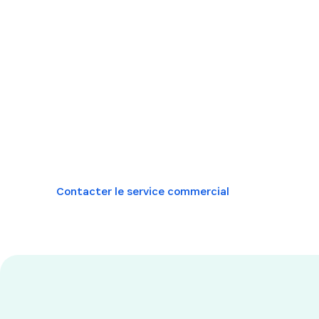
1Password
Les modes de travail évoluent : il est temps 
cybersécurité évolue aussi. 1Password vous do
d'appliquer des normes de sécurité strictes, d
risques et de garder une longueur d'avance s
émergentes.
Contacter le service commercial