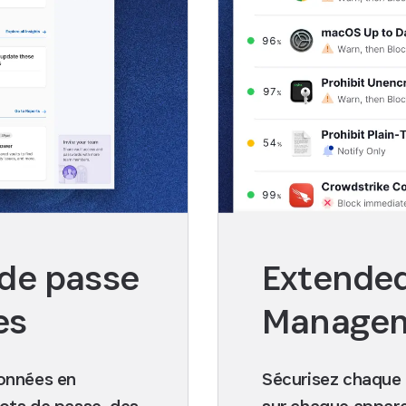
de passe
Extende
es
Manage
données en
Sécurisez chaque 
ots de passe, des
sur chaque apparei