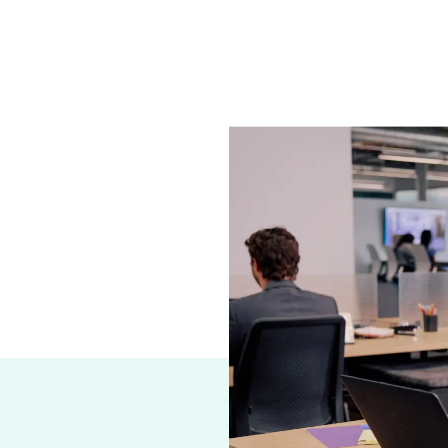
que votre
nne la possibilité
e réduire les
ur les menaces