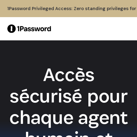
Skip to Main Content
1Password Privileged Access: Zero standing privileges fo
Accès
sécurisé pour
chaque agent