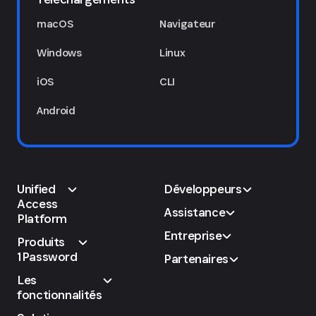
macOS
Navigateur
Windows
Linux
iOS
CLI
Android
Unified
Développeurs
Access
Assistance
Platform
Entreprise
Produits
1Password
Partenaires
Les
fonctionnalités