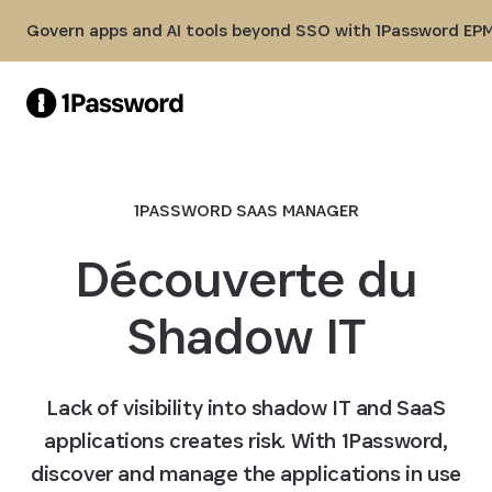
Skip to Main Content
Govern apps and AI tools beyond SSO with 1Password EPM
1PASSWORD SAAS MANAGER
Découverte du
Shadow IT
Lack of visibility into shadow IT and SaaS
applications creates risk. With 1Password,
discover and manage the applications in use