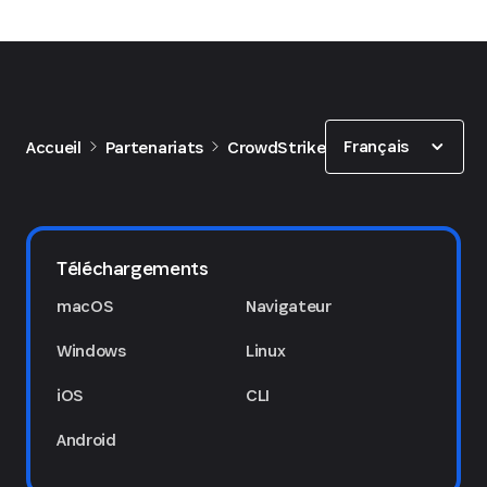
Show options
Français
Accueil
Partenariats
CrowdStrike
Téléchargements
macOS
Navigateur
Windows
Linux
iOS
CLI
Android