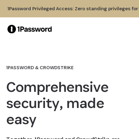
Skip to Main Content
1Password Privileged Access: Zero standing privileges fo
1PASSWORD & CROWDSTRIKE
Comprehensive
security, made
easy