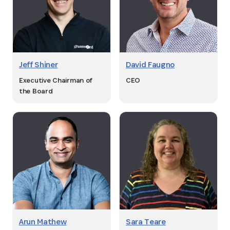
Jeff Shiner
David Faugno
Executive Chairman of
CEO
the Board
Arun Mathew
Sara Teare