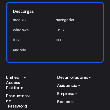
Descargas
macOS
Navegador
Windows
Linux
iOS
CLI
Android
Unified
Desarrolladores
Access
Asistencia
Platform
Empresa
Productos
de
Socios
1Password