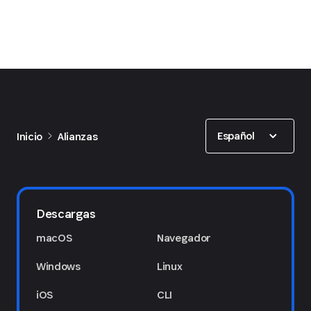
Show options
Español
Inicio
Alianzas
Descargas
macOS
Navegador
Windows
Linux
iOS
CLI