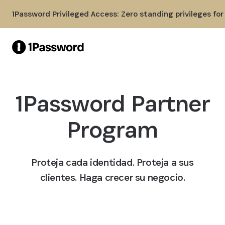
Skip to Main Content
1Password Privileged Access: Zero standing privileges fo
1Password Partner
Program
Proteja cada identidad. Proteja a sus
clientes. Haga crecer su negocio.
Registra una oportunidad