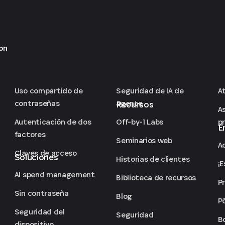
on
Uso compartido de
Seguridad de IA de
At
contraseñas
agente
Recursos
As
Off-by-1 Labs
Autenticación de dos
p
E
factores
Seminarios web
A
Claves de acceso
Soluciones
Historias de clientes
¡
AI spend management
Biblioteca de recursos
P
Sin contraseña
Blog
P
Seguridad del
Seguridad
B
dispositivo