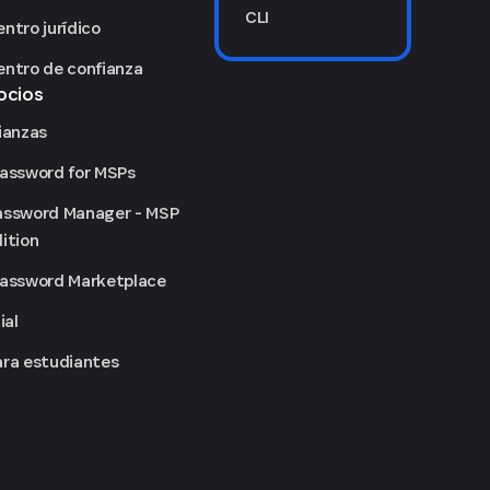
CLI
ntro jurídico
entro de confianza
ocios
ianzas
Password for MSPs
assword Manager - MSP
ition
Password Marketplace
lial
ara estudiantes