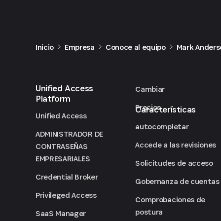
Inicio
Empresa
Conoce al equipo
Mark Anders
Unified Access
Cambiar
Platform
Precios
Características
Unified Access
autocompletar
ADMINISTRADOR DE
Accede a las revisiones
CONTRASEÑAS
EMPRESARIALES
Solicitudes de acceso
Credential Broker
Gobernanza de cuentas
Privileged Access
Comprobaciones de
postura
SaaS Manager