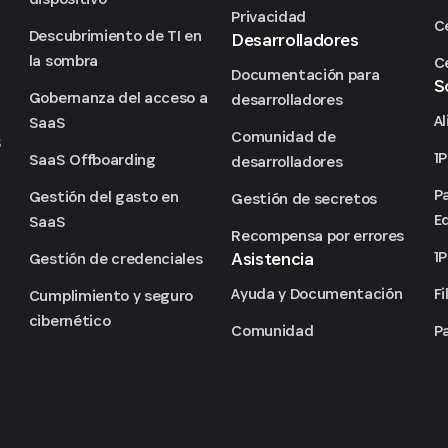
Privacidad
Ce
Descubrimiento de TI en
Desarrolladores
la sombra
C
Documentación para
S
Gobernanza del acceso a
desarrolladores
Al
SaaS
Comunidad de
S
1
SaaS Offboarding
desarrolladores
P
Gestión del gasto en
Gestión de secretos
I
Ed
SaaS
Recompensa por errores
1
Asistencia
Gestión de credenciales
Ayuda y Documentación
Fi
Cumplimiento y seguro
cibernético
Comunidad
P