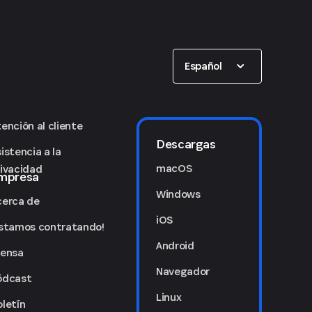
Show options
Español
ención al cliente
Descargas
istencia a la
macOS
rivacidad
mpresa
Windows
cerca de
iOS
Estamos contratando!
Android
rensa
Navegador
ódcast
Linux
oletín