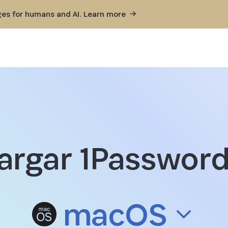
ges for humans and AI. Learn
more
argar 1Password
Descarga 1Password para ma
macOS