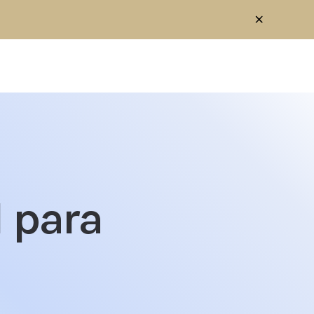
 para
cOS