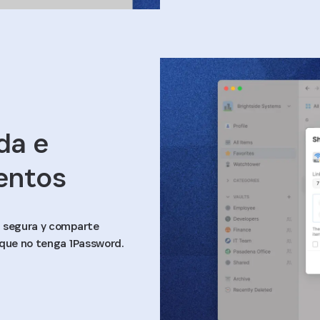
da e
entos
a segura y comparte
nque no tenga 1Password.