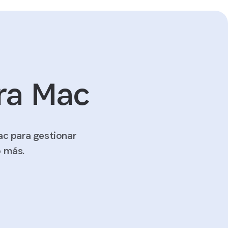
ra Mac
ac para gestionar
o más.