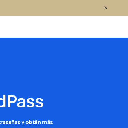
dPass
traseñas y obtén más