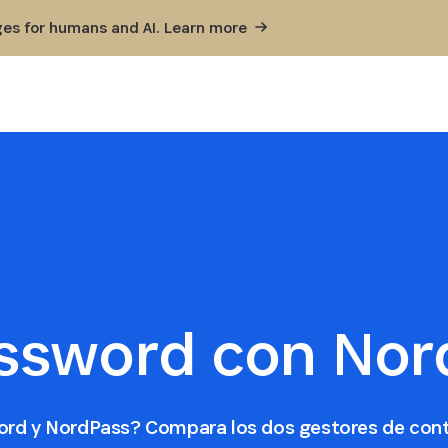
ges for humans and AI. Learn
more
ssword con Nor
word y NordPass? Compara los dos gestores de con