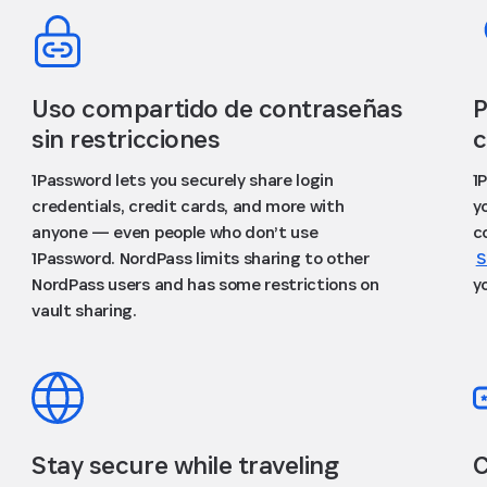
Uso compartido de contraseñas
P
sin restricciones
c
1Password lets you securely share login
1
credentials, credit cards, and more with
y
anyone — even people who don’t use
c
1Password. NordPass limits sharing to other
S
NordPass users and has some restrictions on
y
vault sharing.
Stay secure while traveling
C