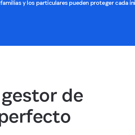
amilias y los particulares pueden proteger cada ini
 gestor de
perfecto