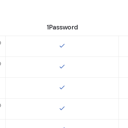
1Password
oltip:
rdPass no es compatible con watchOS.
oltip:
bos tienen extensiones para Chrome, Safari, Firefox, Edge y Brave.
oltip:
sponible solo en el plan 1Password Families.