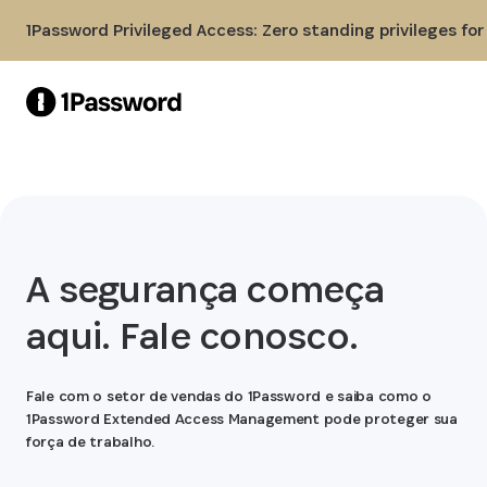
Skip to Main Content
1Password Privileged Access: Zero standing privileges fo
A segurança começa
aqui. Fale conosco.
Fale com o setor de vendas do 1Password e saiba como o
1Password Extended Access Management pode proteger sua
força de trabalho.