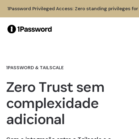
Skip to Main Content
1Password Privileged Access: Zero standing privileges fo
1PASSWORD & TAILSCALE
Zero Trust sem
complexidade
adicional