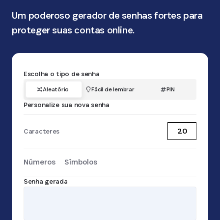
Um poderoso gerador de senhas fortes para
proteger suas contas online.
Escolha o tipo de senha
Aleatório
Fácil de lembrar
PIN
Personalize sua nova senha
Caracteres
Números
Símbolos
Password
Senha gerada