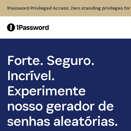
Skip to Main Content
1Password Privileged Access: Zero standing privileges fo
Forte. Seguro.
Incrível.
Experimente
nosso gerador de
senhas aleatórias.