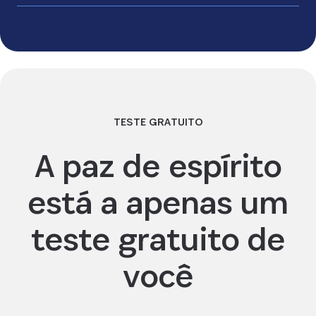
TESTE GRATUITO
se comparam às mesmas
A paz de espírito
opções da concorrência
está a apenas um
teste gratuito de
você