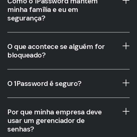
Como o 1Password mantém
minha família e eu em
segurança?
O que acontece se alguém for
bloqueado?
Emergency Kit
O 1Password é seguro?
Por que minha empresa deve
segurança líder do setor
usar um gerenciador de
senhas?