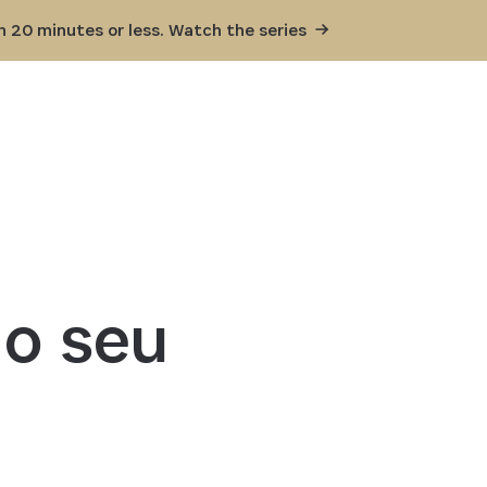
in 20 minutes or less. Watch the
series
do seu