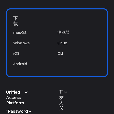
下
载
macOS
浏览器
Windows
Linux
iOS
CLI
Android
Unified
开
Access
发
Platform
人
员
1Password