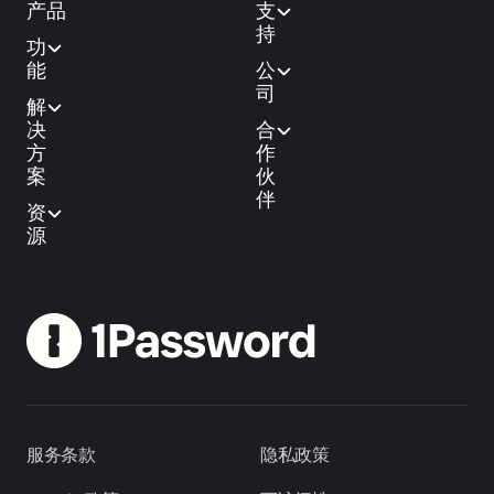
产品
支
持
功
能
公
司
解
决
合
方
作
案
伙
伴
资
源
服务条款
隐私政策