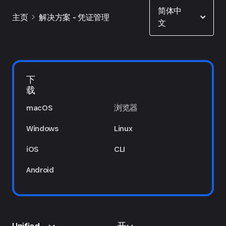
Show options
简体中
主页
解决方案 - 凭证管理
文
下
载
macOS
浏览器
Windows
Linux
iOS
CLI
Android
Unified
开