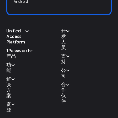
Android
Unified
开
Access
发
Platform
人
员
1Password
产品
支
持
功
能
公
司
解
决
合
方
作
案
伙
伴
资
源