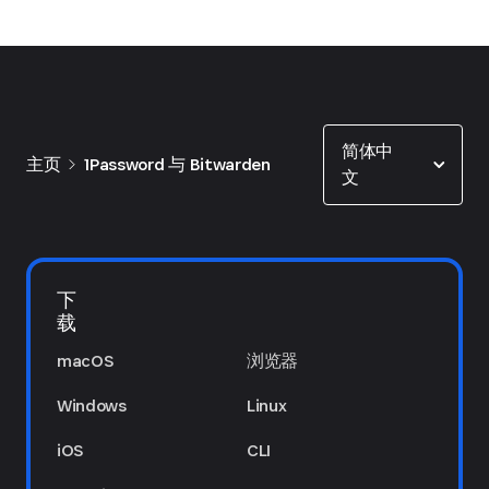
Show options
简体中
主页
1Password 与 Bitwarden
文
下
载
macOS
浏览器
Windows
Linux
iOS
CLI