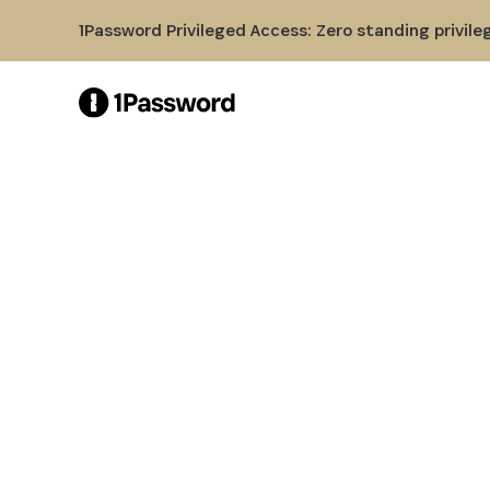
Skip to Main Content
1Password Privileged Access: Zero standing privile
1Password
保護