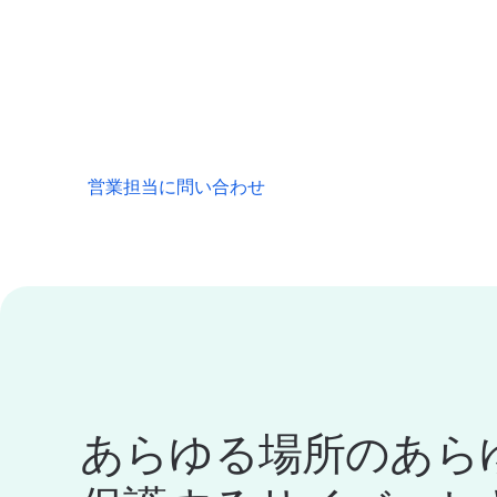
働き方が変化する中、サイバーセキュリティ
ています。1Passwordを使用すると、厳格
適用し、リスクを軽減し、新たな脅威に先手
す。
営業担当に問い合わせ
あらゆる場所のあら