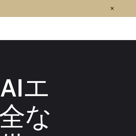
AIエ
全な