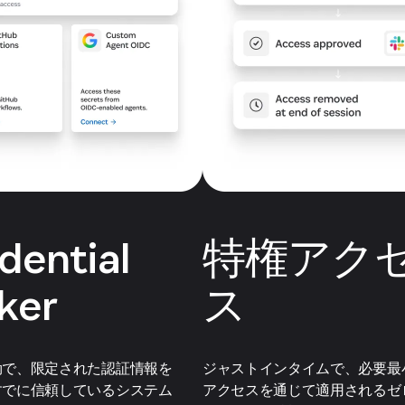
dential
特権アク
ker
ス
効で、限定された認証情報を
ジャストインタイムで、必要最
すでに信頼しているシステム
アクセスを通じて適用されるゼ