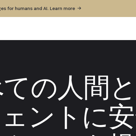
ges for humans and AI. Learn
more
ての人間と
ジェントに安