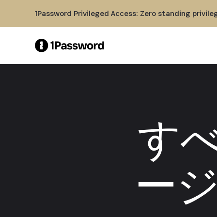
Skip to Main Content
1Password Privileged Access: Zero standing privile
すべ
ー