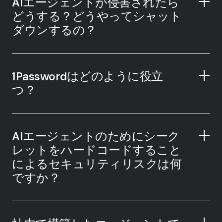
AIエージェントが侵害されたら
どうする？どうやってシャット
ダウンするの？
顧客の機密データを読み取る。
AIエージェントが修正すべきでない記録を修正
する。
1Passwordはどのように役立
システム間を横断移動する。
つ？
AIエージェントのためにシーク
レットをハードコードすること
によるセキュリティリスクは何
ですか？
実行時に認証情報を安全に保管し、配信する。
AIエージェントが多要素認証を迂回するのを防