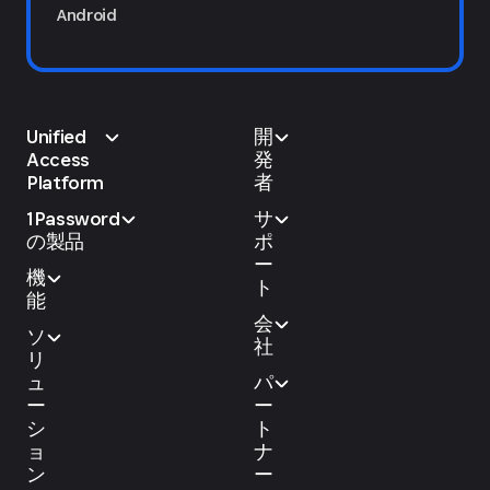
Android
Unified
開
Access
発
Platform
者
1Password
サ
の製品
ポ
ー
機
ト
能
会
ソ
社
リ
ュ
パ
ー
ー
シ
ト
ョ
ナ
ン
ー