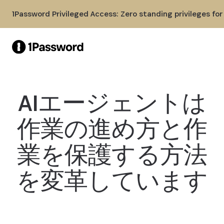
Skip to Main Content
1Password Privileged Access: Zero standing privileges fo
AIエージェントは
作業の進め方と作
業を保護する方法
を変革しています
概要を読む