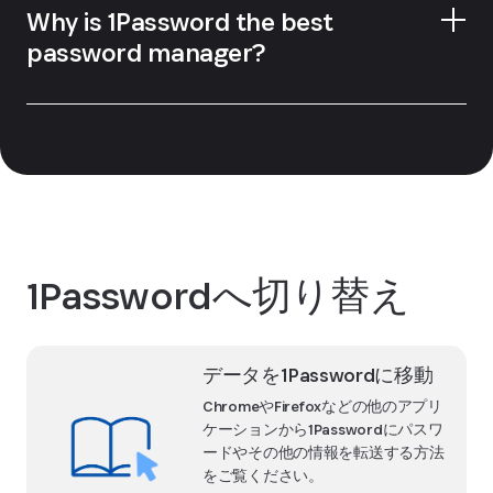
Why is 1Password the best
1Passwordのロックを解除する方法についてはこ
password manager?
ちらをご覧ください。
開発者ツールと統合
1Passwordへ切り替え
データを1Passwordに移動
ChromeやFirefoxなどの他のアプリ
ケーションから1Passwordにパスワ
ードやその他の情報を転送する方法
をご覧ください。