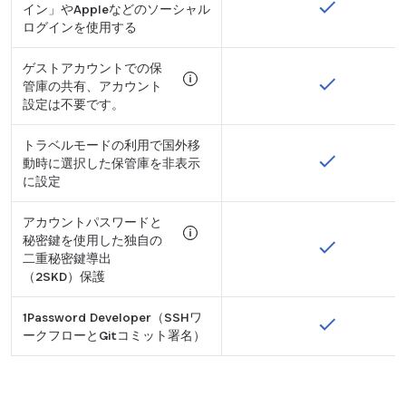
どちらにも、Chrome、Safari、Firef
イン」やAppleなどのソーシャル
ログインを使用する
ゲストアカウントでの保
管庫の共有、アカウント
設定は不要です。
Tooltip:
トラベルモードの利用で国外移
1Password Familiesプランでのみご
動時に選択した保管庫を非表示
に設定
アカウントパスワードと
秘密鍵を使用した独自の
二重秘密鍵導出
Tooltip:
（2SKD）保護
詳細は当社のセキュリティホワイトペーパー（https:/
1Password Developer（SSHワ
ークフローとGitコミット署名）