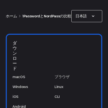
Show options
日本語
ホーム
1PasswordとNordPassの比較
ダ
ウ
ン
ロ
ー
ド
macOS
ブラウザ
Windows
Linux
iOS
CLI
Android