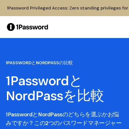
Skip to Main Content
1Password Privileged Access: Zero standing privileges fo
1PASSWORDとNORDPASSの比較
1Passwordと
NordPassを比較
1PasswordとNordPassのどちらを選ぶかお悩
みですか？この2つのパスワードマネージャー