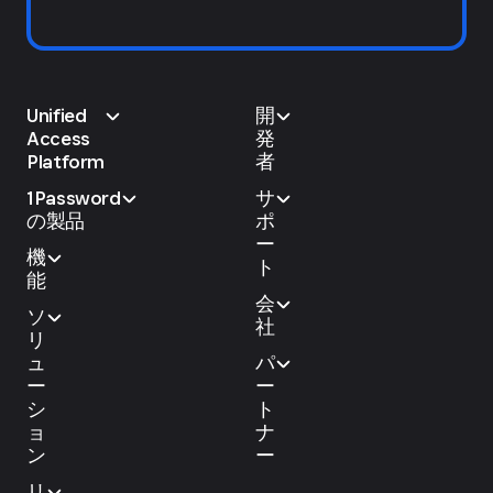
Unified
開
Access
発
Platform
者
1Password
サ
の製品
ポ
ー
機
ト
能
会
ソ
社
リ
ュ
パ
ー
ー
シ
ト
ョ
ナ
ン
ー
リ