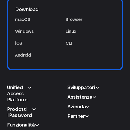
Download
macOS
Browser
Windows
Linux
iOS
CLI
Android
Unified
Sviluppatori
Access
Assistenza
Platform
Azienda
Prodotti
1Password
Partner
Funzionalità