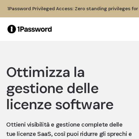
Skip to Main Content
1Password Privileged Access: Zero standing privileges fo
Ottimizza la
gestione delle
licenze software
Ottieni visibilità e gestione complete delle
tue licenze SaaS, così puoi ridurre gli sprechi e