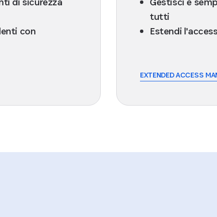
nti di sicurezza
Gestisci e sempl
tutti
denti con
Estendi l'access
EXTENDED ACCESS M