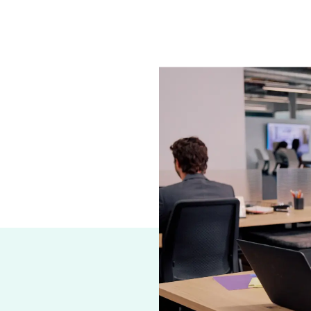
 che lo faccia anche
a possibilità di
 i rischi e stare al