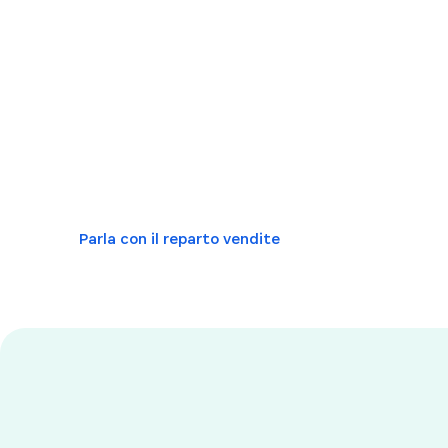
1Password
Il modo in cui lavoriamo sta cambiando: è ora
la tua sicurezza informatica. 1Password ti dà l
applicare standard di sicurezza rigorosi, ridurre
passo con le minacce emergenti.
Parla con il reparto vendite