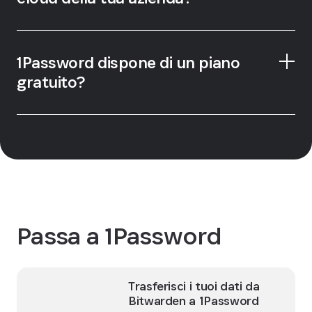
strumenti e integrazioni
Scopri come sbloccare 1Password
per sviluppatori
1Password dispone di un piano
con SSO
gratuito?
il nostro gestore
di password
Passa a 1Password
Trasferisci i tuoi dati da
Bitwarden a 1Password