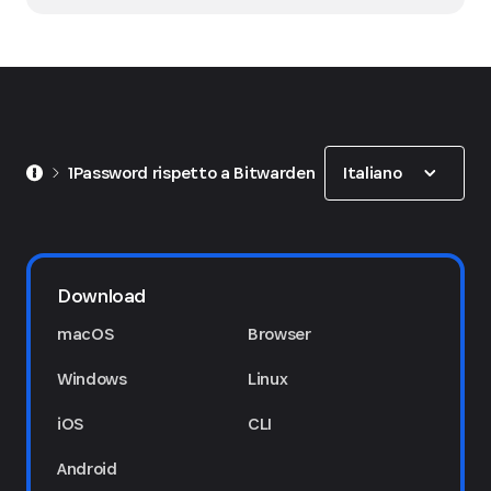
Show options
Italiano
1Password rispetto a Bitwarden
Download
macOS
Browser
Windows
Linux
iOS
CLI
Android