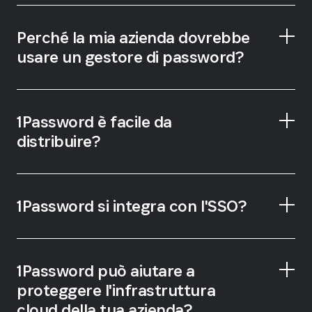
Emergency Kit
Perché la mia azienda dovrebbe
usare un gestore di password?
1Password è facile da
distribuire?
1Password si integra con l'SSO?
1Password può aiutare a
automatizzare le attività amministrative più
proteggere l'infrastruttura
comuni
cloud della tua azienda?