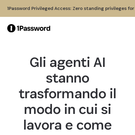
Skip to Main Content
1Password Privileged Access: Zero standing privileges fo
Gli agenti AI
stanno
trasformando il
modo in cui si
lavora e come