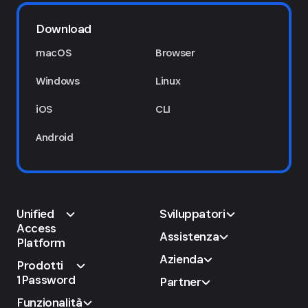
Download
macOS
Browser
Windows
Linux
iOS
CLI
Android
Unified
Sviluppatori
Access
Assistenza
Platform
Azienda
Prodotti
1Password
Partner
Funzionalità