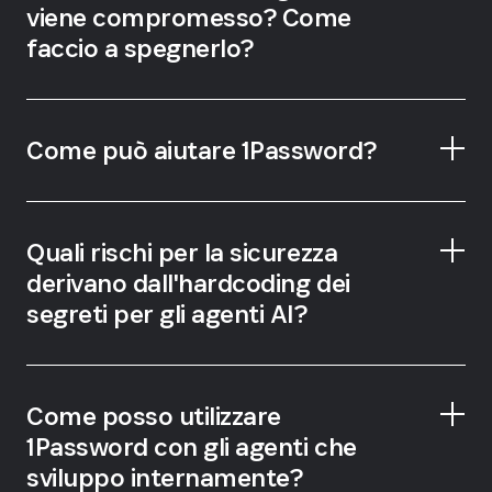
viene compromesso? Come
faccio a spegnerlo?
Leggere i dati sensibili dei clienti.
Modificare record che non dovrebbero.
Muoversi lateralmente attraverso i sistemi.
Come può aiutare 1Password?
Quali rischi per la sicurezza
derivano dall'hardcoding dei
segreti per gli agenti AI?
Archivia e consegna le credenziali in modo
sicuro durante il runtime.
Come posso utilizzare
Impedisci agli agenti AI di eludere l'MFA.
1Password con gli agenti che
Vedi esattamente a cosa accedono gli agenti
sviluppo internamente?
e quando.