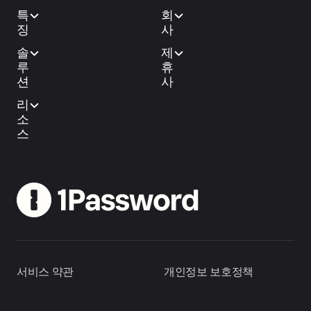
특
회
징
사
솔
제
루
휴
션
사
리
소
스
서비스 약관
개인정보 보호정책