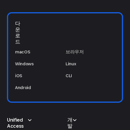
다
운
로
드
macOS
브라우저
Windows
Linux
iOS
CLI
Android
Unified
개
Access
발