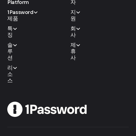
Platform
자
1Password
지
제품
원
특
회
징
사
솔
제
루
휴
션
사
리
소
스