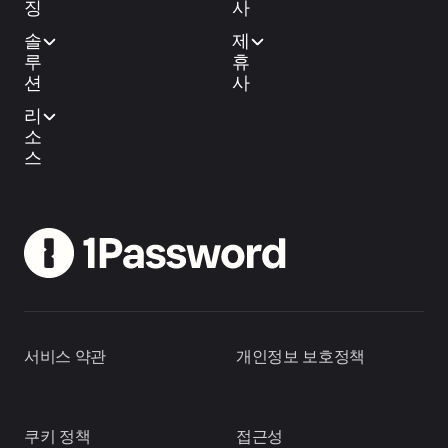
징
사
솔
제
루
휴
션
사
리
소
스
서비스 약관
개인정보 보호정책
쿠키 정책
접근성