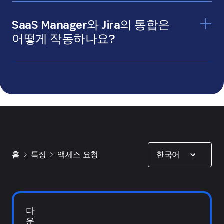
Jira Self-Managed
Jira Cloud
Jira Service Management
ServiceNow
SaaS Manager와 Jira의 통합은
Freshservice
어떻게 작동하나요?
양방향 작업 동기화
Jira Service
Management에서 직접 접근 요청을 시작
Show options
한국어
홈
특징
액세스 요청
지원
문서
다
운