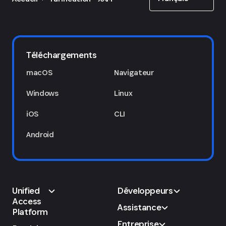
Téléchargements
macOS
Navigateur
1Password Marketplace
Windows
Linux
iOS
CLI
Android
Unified
Développeurs
Access
Assistance
Platform
Entreprise