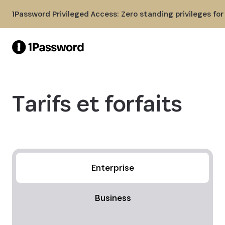
Skip to Main Content
1Password Privileged Access: Zero standing privileges fo
Tarifs et forfaits
Enterprise
Business