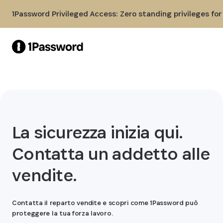
Skip to Main Content
1Password Privileged Access: Zero standing privileges fo
La sicurezza inizia qui.
Contatta un addetto alle
vendite.
Contatta il reparto vendite e scopri come 1Password può
proteggere la tua forza lavoro.