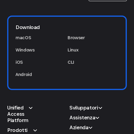
Download
macOS
Browser
Windows
Linux
iOS
CLI
Android
Unified
Sviluppatori
Access
Assistenza
Platform
Azienda
Prodotti