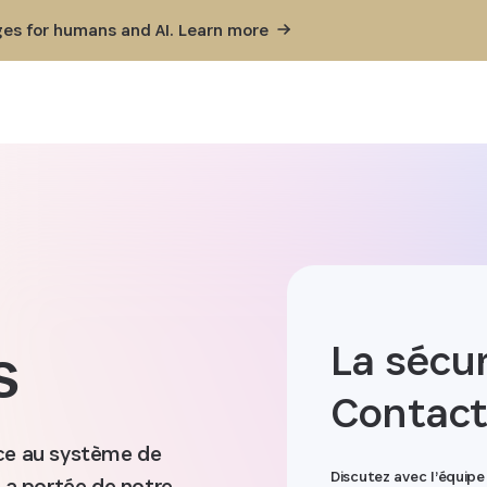
ges for humans and AI. Learn
more
s
La sécu
Contact
âce au système de
Discutez avec l’équi
La portée de notre