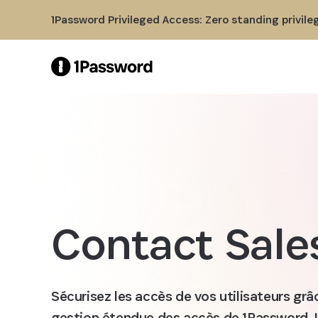
Skip to Main Content
1Password Privileged Access: Zero standing privile
Contact Sale
Sécurisez les accès de vos utilisateurs gr
gestion étendue des accès de 1Password. 