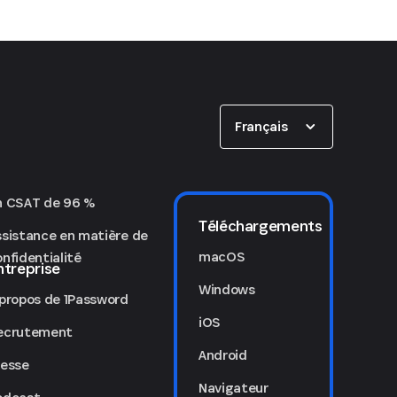
Show options
Français
n CSAT de 96 %
Téléchargements
ssistance en matière de
macOS
nfidentialité
ntreprise
Windows
 propos de 1Password
iOS
ecrutement
Android
resse
Navigateur