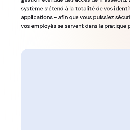
système s’étend à la totalité de vos identi
applications – afin que vous puissiez sécuri
vos employés se servent dans la pratique p
ez d'une
Simplifiez 
é sur
gestion d
le des
accès et
ions et
sécurisez 
reils
à toutes l