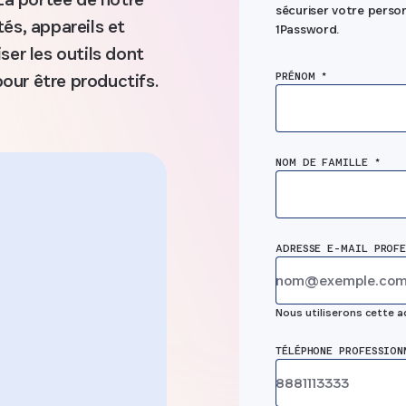
sécuriser votre pers
tés, appareils et
1Password.
ser les outils dont
our être productifs.
PRÉNOM *
NOM DE FAMILLE *
la
ADRESSE E-MAIL PROFE
es
Nous utiliserons cette 
Empêchez l
l'accès
TÉLÉPHONE PROFESSION
appareils n
es
fiables d'ac