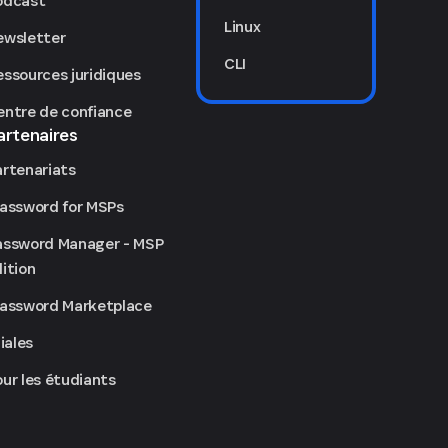
odcast
Linux
ewsletter
CLI
essources juridiques
entre de confiance
artenaires
artenariats
Password for MSPs
assword Manager - MSP
ition
Password Marketplace
liales
our les étudiants