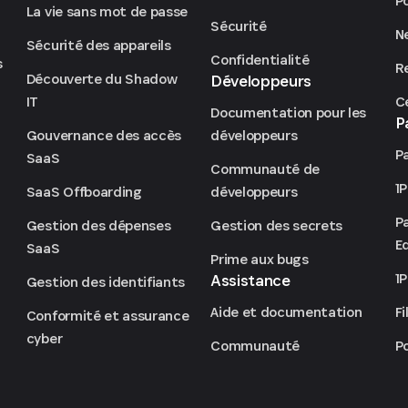
P
La vie sans mot de passe
Sécurité
N
Sécurité des appareils
Confidentialité
s
R
Découverte du Shadow
Développeurs
C
IT
Documentation pour les
P
Gouvernance des accès
développeurs
P
SaaS
Communauté de
1
SaaS Offboarding
développeurs
P
Gestion des dépenses
Gestion des secrets
Ed
SaaS
Prime aux bugs
1
Assistance
Gestion des identifiants
Fi
Aide et documentation
Conformité et assurance
cyber
P
Communauté