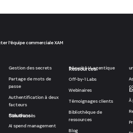
ter l'équipe commerciale XAM
Gestion des secrets
Sécurité IA agentique
u
Ressources
Partage de mots de
A
Off-by-1 Labs
passe
co
E
Webinaires
Authentification à deux
À
Témoignages clients
facteurs
R
Bibliothèque de
Solutions
Clés d'accès
ressources
P
AI spend management
Blog