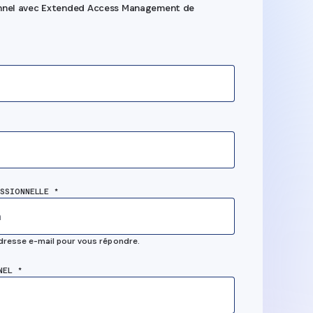
onnel avec Extended Access Management de
Guidez les
SSIONNELLE *
employés da
les étapes de
adresse e-mail pour vous répondre.
es
dépannage p
NEL *
on
rétablir la
céder