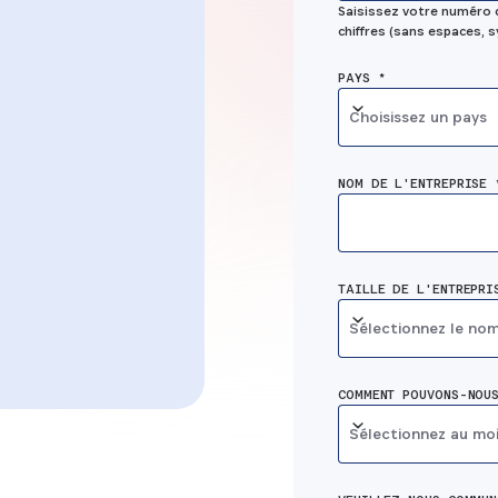
ns, y
Saisissez votre numéro 
aux applica
chiffres (sans espaces, s
lles
de l'entrepr
PAYS *
hors de
Choisissez un pays
tion
NOM DE L'ENTREPRISE 
TAILLE DE L'ENTREPRI
Sélectionnez le no
COMMENT POUVONS-NOUS
Sélectionnez au mo