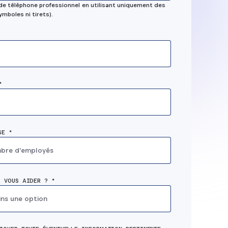
sécurité de le
de téléphone professionnel en utilisant uniquement des
tions
ymboles ni tirets).
appareil ou
ise.
renforcer leur
informations
d'identificati
*
SE *
mbre d'employés
 VOUS AIDER ? *
ins une option