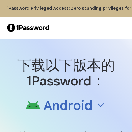
Skip to Main Content
1Password Privileged Access: Zero standing privileges fo
下载以下版本的
下载安卓版 1Password
1Password：
Android