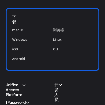
下
载
macOS
浏览器
Windows
Linux
iOS
CLI
Android
Unified
开
Access
发
Platform
人
员
1Password