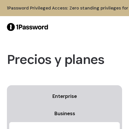
Skip to Main Content
1Password Privileged Access: Zero standing privileges fo
Precios y planes
Enterprise
Business