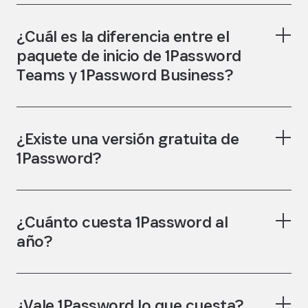
¿Cuál es la diferencia entre el
paquete de inicio de 1Password
Teams y 1Password Business?
paquete de
¿Existe una versión gratuita de
iniciación para equipos
1Password?
¿Cuánto cuesta 1Password al
año?
¿Vale 1Password lo que cuesta?