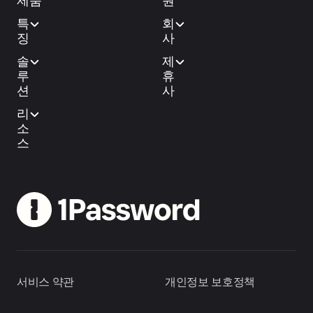
제품
원
특
회
징
사
솔
제
루
휴
션
사
리
소
스
서비스 약관
개인정보 보호정책