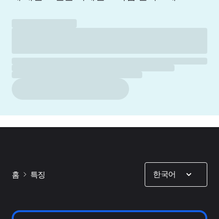
Show options
한국어
홈
특징