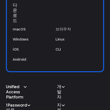
다
운
로
드
macOS
브라우저
Windows
Linux
iOS
CLI
Android
Unified
개
Access
발
Platform
자
1Password
지