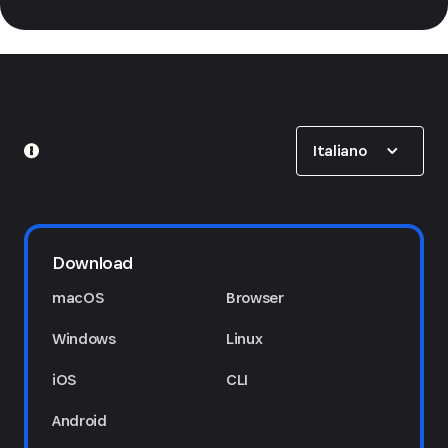
Show options
Italiano
Download
macOS
Browser
Windows
Linux
iOS
CLI
Android