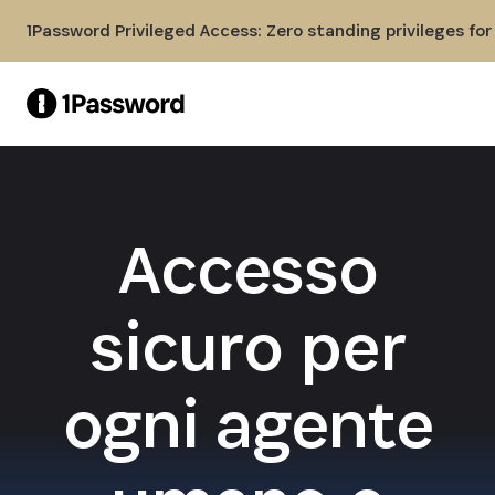
Skip to Main Content
1Password Privileged Access: Zero standing privileges fo
Accesso
sicuro per
ogni agente