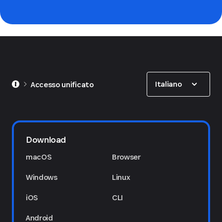
Show options
Italiano
Accesso unificato
Download
macOS
Browser
Windows
Linux
iOS
CLI
Android