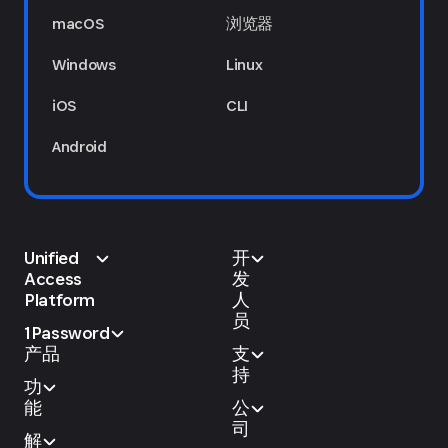
macOS
浏览器
Windows
Linux
iOS
CLI
Android
Unified
开
Access
发
Platform
人
员
1Password
产品
支
持
功
能
公
司
解