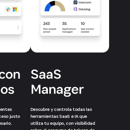
con
SaaS
ios
Manager
nentes
Descubre y controla todas las
ceso justo
herramientas SaaS e IA que
sario.
utiliza tu equipo, con visibilidad