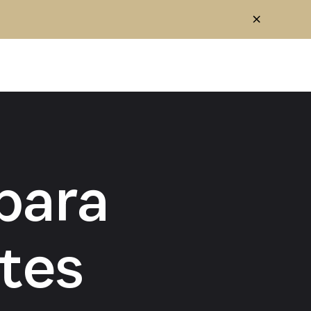
para
tes