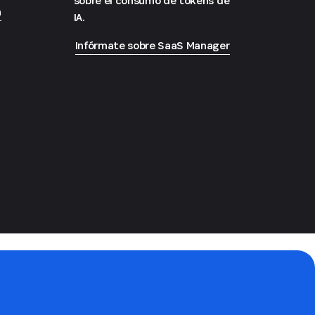
sobre el consumo de tokens de
n
IA.
Infórmate sobre SaaS Manager