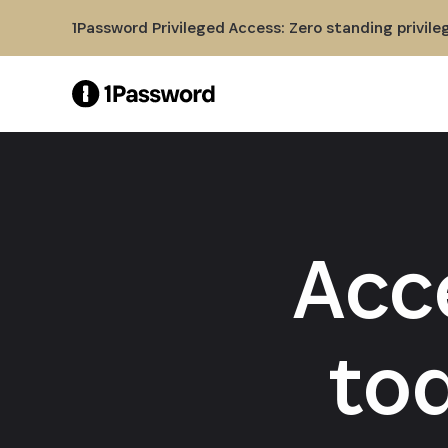
Skip to Main Content
1Password Privileged Access: Zero standing privile
Acc
to