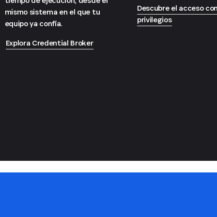
tiempo de ejecución, desde el
Descubre el acceso co
mismo sistema en el que tu
privilegios
equipo ya confía.
Explora Credential Broker