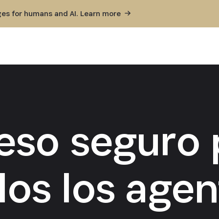
ges for humans and AI. Learn
more
eso seguro 
dos los agen