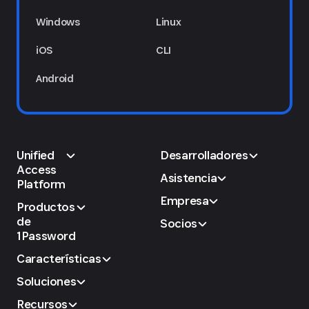
Windows
Linux
iOS
CLI
Android
Unified
Desarrolladores
Access
Asistencia
Platform
Empresa
Productos
de
Socios
1Password
Características
Soluciones
Recursos