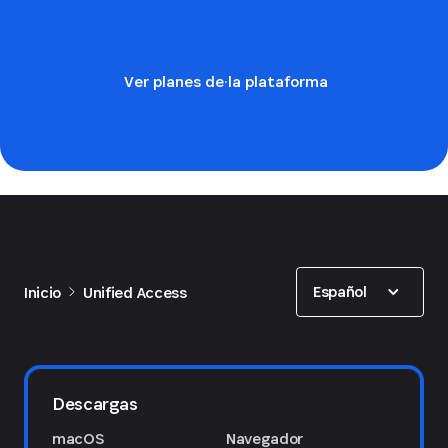
Solicitar demostración
Ver planes de la plataforma
Show options
Español
Inicio
Unified Access
Descargas
macOS
Navegador