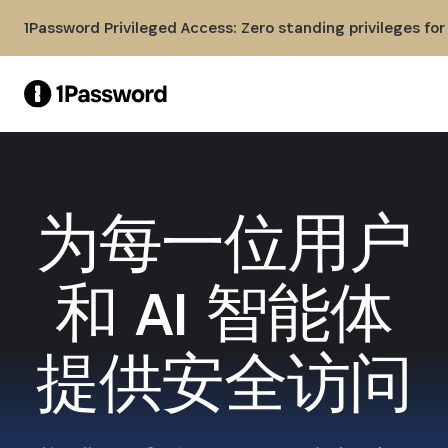
Skip to Main Content
1Password Privileged Access: Zero standing privileges fo
为每一位用户
和 AI 智能体
提供安全访问