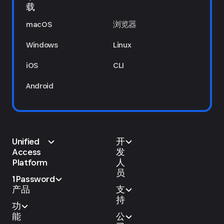
载
macOS
浏览器
Windows
Linux
iOS
CLI
Android
Unified
开
Access
发
Platform
人
员
1Password
产品
支
持
功
能
公