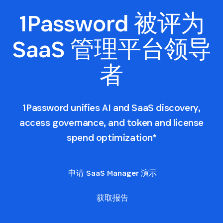
1Password 被评为
SaaS 管理平台领导
者
1Password unifies AI and SaaS discovery,
access governance, and token and license
spend optimization*
申请 SaaS Manager 演示
获取报告