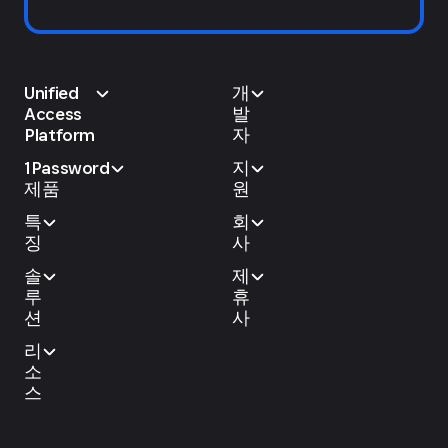
Unified
개
Access
발
Platform
자
1Password
지
제품
원
특
회
징
사
솔
제
루
휴
션
사
리
소
스