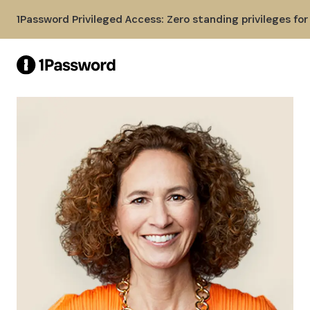
Skip to Main Content
1Password Privileged Access: Zero standing privileges fo