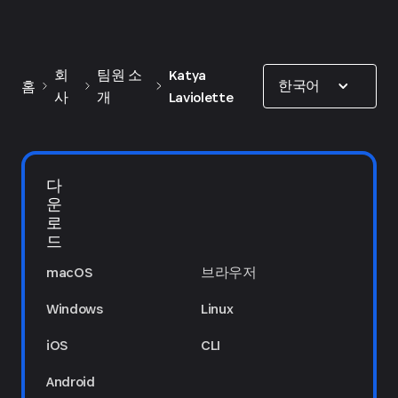
Show options
회
팀원 소
Katya
한국어
홈
사
개
Laviolette
다
운
로
드
macOS
브라우저
Windows
Linux
iOS
CLI
Android